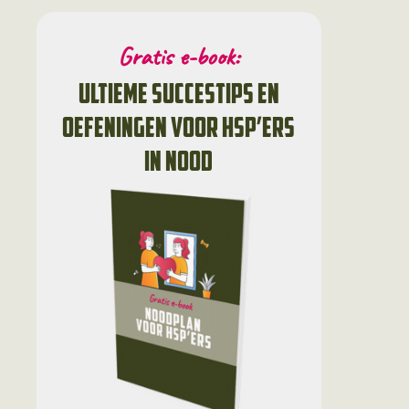
Gratis e-book:
ultieme succestips en
oefeningen voor HSP’ers
in nood