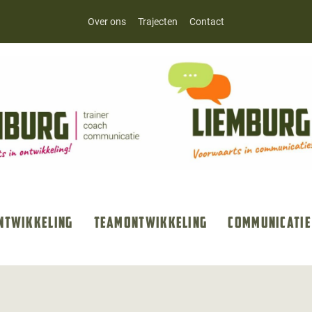
Over ons
Trajecten
Contact
ntwikkeling
Teamontwikkeling
Communicatie