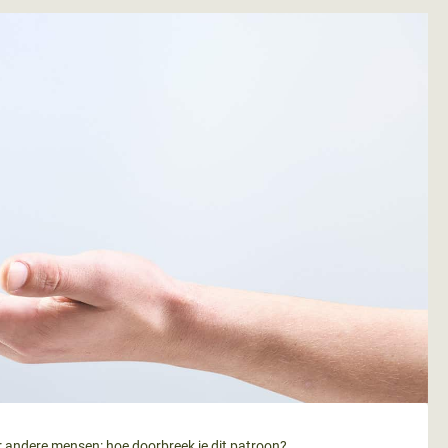
oor andere mensen: hoe doorbreek je dit patroon?