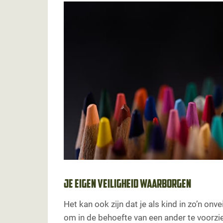
Je eigen veiligheid waarborgen
Het kan ook zijn dat je als kind in zo’n on
om in de behoefte van een ander te voorz