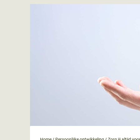
Home
/
Persoonlijke ontwikkeling
/
Zorg jij altijd v