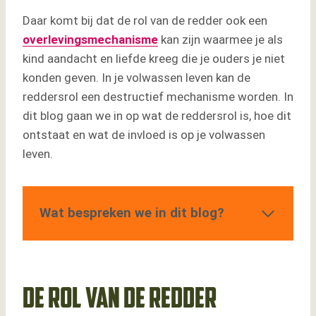
Daar komt bij dat de rol van de redder ook een
overlevingsmechanisme
kan zijn waarmee je als
kind aandacht en liefde kreeg die je ouders je niet
konden geven. In je volwassen leven kan de
reddersrol een destructief mechanisme worden. In
dit blog gaan we in op wat de reddersrol is, hoe dit
ontstaat en wat de invloed is op je volwassen
leven.
Wat bespreken we in dit blog?
De rol van de redder
Wat zit er achter de reddersrol?
Vluchten voor innerlijke leegte
Wat kost het je als je altijd in de reddersrol
De rol van de redder
zit?