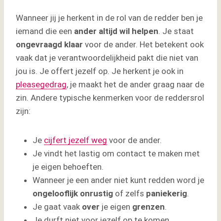
Reddersrol in relaties
Wanneer jij je herkent in de rol van de redder ben je
Hooggevoelig en de relatie met de
iemand die een
ander altijd wil helpen
. Je staat
reddersrol
ongevraagd
klaar
voor de ander. Het betekent ook
Verschil tussen helpen en redden
vaak dat je verantwoordelijkheid pakt die niet van
Reddersrol, TA en de dramadriehoek
jou is. Je offert jezelf op. Je herkent je ook in
De dramadriehoek
pleasegedrag
, je maakt het de ander graag naar de
Ordening in het systeem
zin. Andere typische kenmerken voor de reddersrol
Hoe kom je uit de reddersrol?
zijn:
Belang van goede zelfzorg
Wil je niet langer de redder zijn?
Je
cijfert jezelf weg
voor de ander.
Je vindt het lastig om contact te maken met
je eigen behoeften.
Wanneer je een ander niet kunt redden word je
ongelooflijk
onrustig
of zelfs
paniekerig
.
Je gaat vaak
over
je eigen
grenzen
.
Je durft niet voor jezelf op te komen.