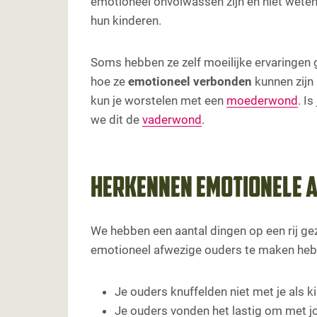
emotioneel onvolwassen zijn en niet wete
Familiesysteem en emotionele onbesch
hun kinderen.
Trauma reist door families, totdat iema
Persoonlijke coaching
Soms hebben ze zelf moeilijke ervaringen 
hoe ze
emotioneel verbonden
kunnen zijn
kun je worstelen met een
moederwond
. I
we dit de
vaderwond
.
Herkennen emotionele 
We hebben een aantal dingen op een rij gez
emotioneel afwezige ouders te maken heb
Je ouders knuffelden niet met je als ki
Je ouders vonden het lastig om met 