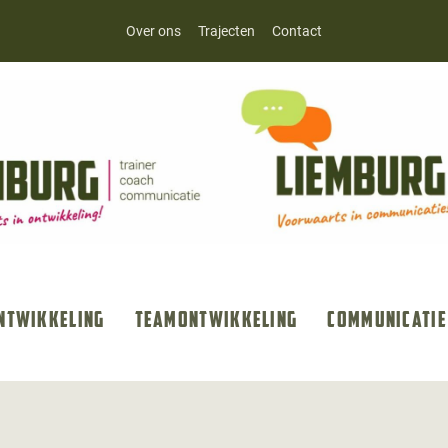
Over ons
Trajecten
Contact
ntwikkeling
Teamontwikkeling
Communicatie