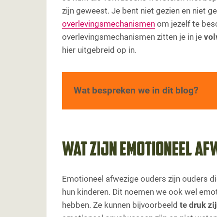
zijn geweest. Je bent niet gezien en niet 
overlevingsmechanismen
om jezelf te bes
overlevingsmechanismen zitten je in je
vol
hier uitgebreid op in.
Wat bespreken we in dit blog?
Wat zijn emotioneel afwezige ouders?
Herkennen emotionele afwezigheid
Wat is het gevolg van emotioneel afwe
Je past je aan
Wat zijn emotioneel af
Ontwikkelen van een overlevingsstrate
Wat zijn de gevolgen voor je volwassen
Emotioneel afwezige ouders zijn ouders d
Hooggevoeligheid, trauma en afwezige
hun kinderen. Dit noemen we ook wel emoti
Familieopstellingen en emotioneel afw
hebben. Ze kunnen bijvoorbeeld
te druk z
Wat doet een familieopstelling?