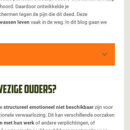
gehoord. Daardoor ontwikkelde je
chermen tegen de pijn die dit deed. Deze
wassen leven
vaak in de weg. In dit blog gaan we
zige ouders?
wezige ouders?
gie
 leven?
ie
structureel emotioneel niet beschikbaar
zijn voor
 ouders
onele verwaarlozing. Dit kan verschillende oorzaken
ezige ouders
ijn met hun werk
of andere verplichtingen, of