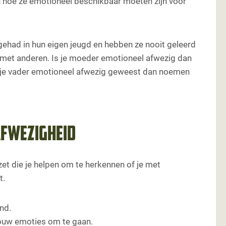
n hoe ze emotioneel beschikbaar moeten zijn voor
ikbaarheid
nd bereid is om het te helen!
gehad in hun eigen jeugd en hebben ze nooit geleerd
 met anderen. Is je moeder emotioneel afwezig dan
s je vader emotioneel afwezig geweest dan noemen
afwezigheid
et die je helpen om te herkennen of je met
t.
nd.
jouw emoties om te gaan.