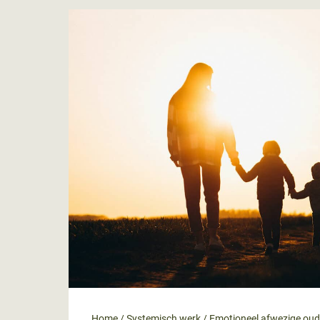
Home
/
Systemisch werk
/
Emotioneel afwezige oude