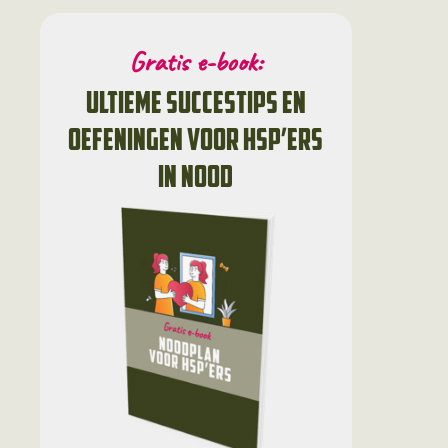
Gratis e-book:
ultieme succestips en
oefeningen voor HSP’ers
in nood