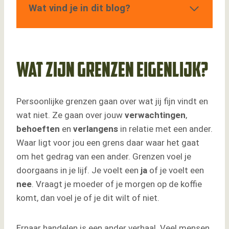
Wat vind je in dit blog?
Wat zijn grenzen eigenlijk?
Grenzen als basis van zelfzorg
Waar helpen gezonde grenzen je bij?
Waarom lukt het niet om gezonde grenzen
Wat zijn grenzen eigenlijk?
te stellen?
Worstelen met schuldgevoelens als je
Persoonlijke grenzen gaan over wat jij fijn vindt en
grenzen aangeeft
wat niet. Ze gaan over jouw
verwachtingen
,
Gevolgen als je geen grenzen stelt?
behoeften
en
verlangens
in relatie met een ander.
Een gezonde grens leren voelen
Waar ligt voor jou een grens daar waar het gaat
De grens communiceren
om het gedrag van een ander. Grenzen voel je
Hoe ziet een gezonde grens eruit?
doorgaans in je lijf. Je voelt een
ja
of je voelt een
Wil je aan de slag met het stellen van
nee
. Vraagt je moeder of je morgen op de koffie
grenzen?
komt, dan voel je of je dit wilt of niet.
Paardencoaching en grenzen
Familieopstellingen
Ernaar handelen is een ander verhaal. Veel mensen