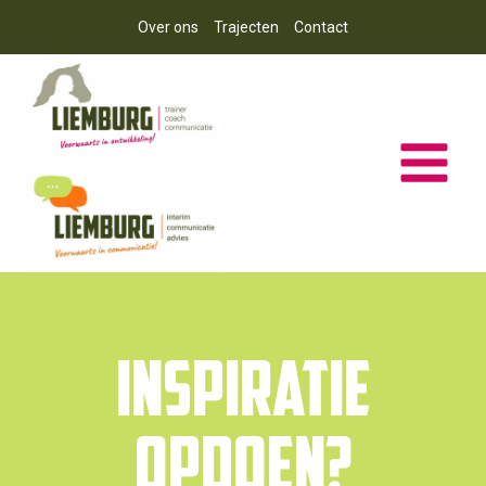
Doorgaan
Over ons
Trajecten
Contact
naar
inhoud
Inspiratie
opdoen?