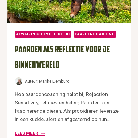
N
A
A
R
L
AFWIJZINGSGEVOELIGHEID
PAARDENCOACHING
E
V
Paarden als reflectie voor je
E
N
binnenwereld
Auteur:
Marike Liemburg
Hoe paardencoaching helpt bij Rejection
Sensitivity, relaties en heling Paarden zijn
fascinerende dieren. Als prooidieren leven ze
in een kudde, alert en afgestemd op hun…
P
LEES MEER