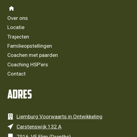
S
E
N
Over ons
S
Locatie
A
Trajecten
T
I
Familieopstellingen
O
Coachen met paarden
N
S
Coaching HSP’ers
E
Contact
E
K
E
Adres
R
:
D
E
Liemburg Voorwaarts in Ontwikkeling
C
Carstenswijk 132 A
O
M
7916, VE Elim (Drenthe)