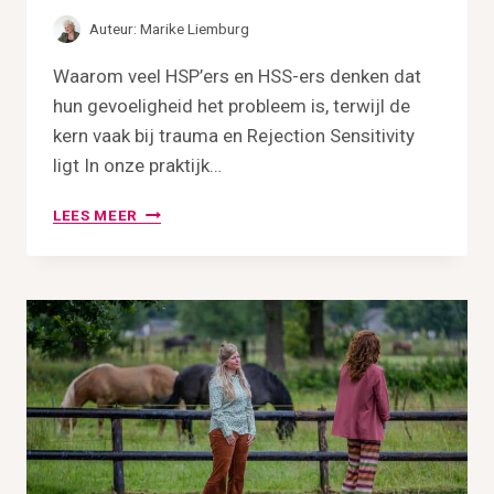
J
Auteur:
Marike Liemburg
E
B
Waarom veel HSP’ers en HSS-ers denken dat
I
hun gevoeligheid het probleem is, terwijl de
N
N
kern vaak bij trauma en Rejection Sensitivity
E
ligt In onze praktijk…
N
W
A
LEES MEER
E
L
R
T
E
I
L
J
D
D
P
L
E
A
S
E
N