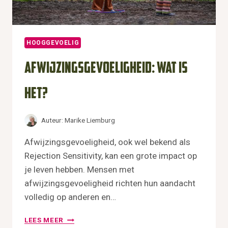
,
A
L
T
HOOGGEVOELIG
I
J
Afwijzingsgevoeligheid: wat is
D
G
het?
E
V
E
Auteur:
Marike Liemburg
N
–
Afwijzingsgevoeligheid, ook wel bekend als
E
Rejection Sensitivity, kan een grote impact op
N
N
je leven hebben. Mensen met
O
afwijzingsgevoeligheid richten hun aandacht
O
volledig op anderen en…
I
T
A
LEES MEER
G