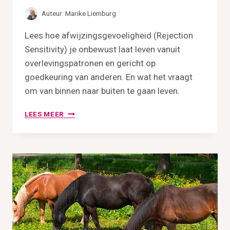
S
E
Auteur:
Marike Liemburg
L
Lees hoe afwijzingsgevoeligheid (Rejection
Sensitivity) je onbewust laat leven vanuit
overlevingspatronen en gericht op
goedkeuring van anderen. En wat het vraagt
om van binnen naar buiten te gaan leven.
V
LEES MEER
A
N
O
V
E
R
L
E
V
E
N