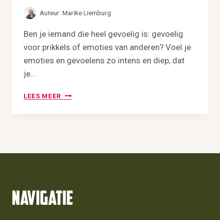
W
Auteur:
Marike Liemburg
A
T
Ben je iemand die heel gevoelig is: gevoelig
I
voor prikkels of emoties van anderen? Voel je
S
H
emoties en gevoelens zo intens en diep, dat
E
je…
T
?
B
LEES MEER
E
N
J
I
J
E
E
N
H
Navigatie
I
G
H