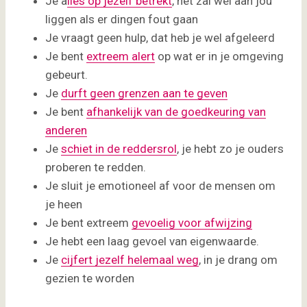
Je a
lles op jezelf betrekt
, het zal wel aan jou
liggen als er dingen fout gaan
Je vraagt geen hulp, dat heb je wel afgeleerd
Je bent
extreem alert
op wat er in je omgeving
gebeurt.
Je
durft geen grenzen aan te geven
Je bent
afhankelijk van de goedkeuring van
anderen
Je
schiet in de reddersrol
, je hebt zo je ouders
proberen te redden.
Je sluit je emotioneel af voor de mensen om
je heen
Je bent extreem
gevoelig voor afwijzing
Je hebt een laag gevoel van eigenwaarde.
Je
cijfert jezelf helemaal weg
, in je drang om
gezien te worden