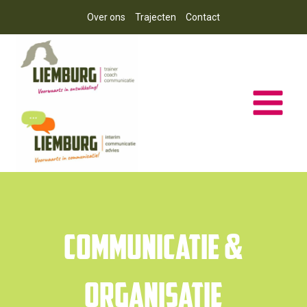
Doorgaan
Over ons
Trajecten
Contact
naar
inhoud
Communicatie &
Organisatie