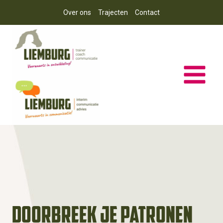
Doorgaan
Over ons
Trajecten
Contact
naar
inhoud
Doorbreek je patronen