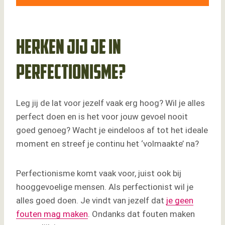
Herken jij je in perfectionisme?
Waarom komt perfectionisme veel voor bij
HSP'ers?
Afwijzing intenser ervaren
Herken jij je in
Sterke innerlijke criticus
Perfectionisme en Rejection Sensitivity, hoe
perfectionisme?
zit dat?
Perfectionisme als overlevingsgedrag
Leg jij de lat voor jezelf vaak erg hoog? Wil je alles
Wat is kenmerkend voor perfectionisme?
perfect doen en is het voor jouw gevoel nooit
Gevaar van perfectionisme
goed genoeg? Wacht je eindeloos af tot het ideale
Gevolgen van extreem perfectionisme
moment en streef je continu het ‘volmaakte’ na?
Tips voor omgaan met perfectionisme
Een wandelend hoofd: contact met je lijf
Perfectionisme komt vaak voor, juist ook bij
Achterhaal: waarom ben je
hooggevoelige mensen. Als perfectionist wil je
perfectionistisch?
alles goed doen. Je vindt van jezelf dat
je geen
Familieopstelling: inzicht in verborgen
fouten mag maken
. Ondanks dat fouten maken
dynamieken