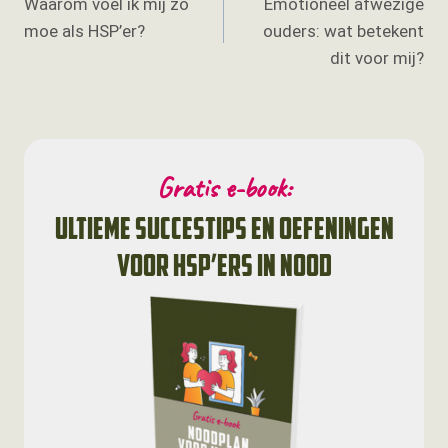
Waarom voel ik mij zo
Emotioneel afwezige
navigatie
moe als HSP’er?
ouders: wat betekent
dit voor mij?
Gratis e-book:
ultieme succestips en oefeningen
voor HSP’ers in nood