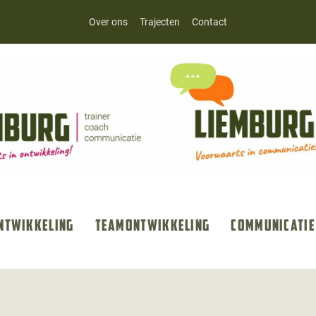
Over ons
Trajecten
Contact
ntwikkeling
Teamontwikkeling
Communicatie