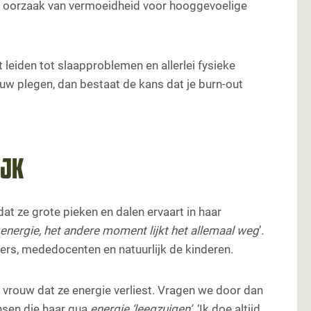
ke oorzaak van vermoeidheid voor hooggevoelige
 leiden tot slaapproblemen en allerlei fysieke
fbouw plegen, dan bestaat de kans dat je burn-out
ijk
t ze grote pieken en dalen ervaart in haar
energie, het andere moment lijkt het allemaal weg
’.
ders, mededocenten en natuurlijk de kinderen.
 vrouw dat ze energie verliest. Vragen we door dan
ensen die haar qua
energie ‘leegzuigen’.
‘Ik doe altijd