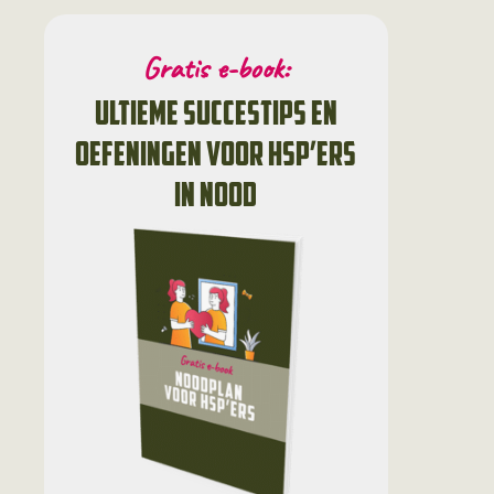
Gratis e-book:
ultieme succestips en
oefeningen voor HSP’ers
in nood