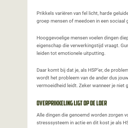
Een groot verantwoordelijkheidsgevoel
Prikkels variëren van fel licht, harde gelui
Een sensor voor incongruentie en onec
groep mensen of meedoen in een sociaal g
Tips hoe je als HSP'er vermoeidheid v
Tip 1: Zelfzorg
Hooggevoelige mensen voelen dingen diep
Tip 2: Duidelijke structuur
eigenschap die verwerkingstijd vraagt. Gun
Tip 3: Goede voeding
leiden tot emotionele uitputting.
Tip 4: lichaamsbewustzijn
Tip 5: Werk aan je mechanismen
Coaching voor hooggevoelige mensen
Daar komt bij dat je, als HSP’er, de prob
Familieopstellingen
wordt het probleem van de ander dus jouw p
Paardencoaching
vermoeidheid leidt. Zeker wanneer je niet 
Overprikkeling ligt op de loer
Alle dingen die genoemd worden zorgen 
stresssysteem in actie en dit kost je als HSP