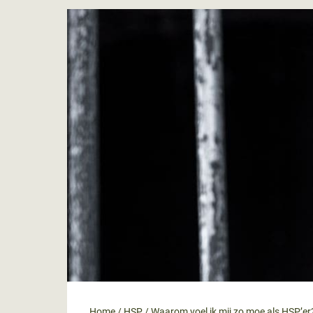
Home
/
HSP
/
Waarom voel ik mij zo moe als HSP’er