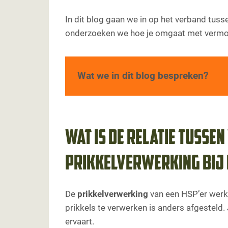
In dit blog gaan we in op het verband tus
onderzoeken we hoe je omgaat met vermoei
Wat we in dit blog bespreken?
Wat is de relatie tussen vermoeidheid e
Overprikkeling ligt op de loer
Voorbeeld uit de praktijk
Oorzaken van vermoeidheid bij hoogge
Wat is de relatie tusse
Praktische prikkels die leiden tot verm
Onregelmatigheid en gebrek aan s
prikkelverwerking bij 
Voeding
Goede slaap
De
prikkelverwerking
van een HSP’er werkt
Beweging
prikkels te verwerken is anders afgesteld. 
Sociale contacten en vermoeidhei
ervaart.
Vermoeidheid en rejection sensitivity