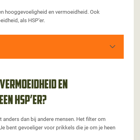
sen hooggevoeligheid en vermoeidheid. Ook
dheid, als HSP’er.
n prikkelverwerking bij een HSP'er?
voeligheid
n vermoeidheid en
oeidheid
tructuur
een HSP’er?
 anders dan bij andere mensen. Het filter om
Je bent gevoeliger voor prikkels die je om je heen
d