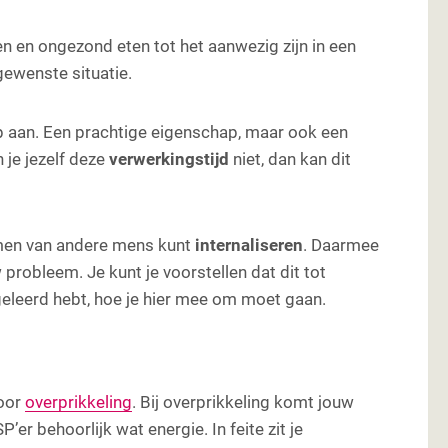
, hooggevoelig en vermoeid
den en ongezond eten tot het aanwezig zijn in een
htheid
ewenste situatie.
oorkomt of beperkt
 aan. Een prachtige eigenschap, maar ook een
 je jezelf deze
verwerkingstijd
niet, dan kan dit
lemen van andere mens kunt
internaliseren
. Daarmee
robleem. Je kunt je voorstellen dat dit tot
geleerd hebt, hoe je hier mee om moet gaan.
voor
overprikkeling
. Bij overprikkeling komt jouw
’er behoorlijk wat energie. In feite zit je