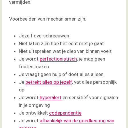
vermijden.
redder
De reddersrol
Voorbeelden van mechanismen zijn:
De slachtofferrol
De rol van de aanklager
Jezelf overschreeuwen
Welke rollen neem jij aan?
Niet laten zien hoe het echt met je gaat
Aan de slag met de transactionele analyse
Niet uitspreken wat je diep van binnen voelt
Je wordt
perfectionistisch
, je mag geen
fouten maken
Je vraagt geen hulp of doet alles alleen
Je
betrekt alles op jezelf
, vat alles persoonlijk
op
Je wordt
hyperalert
en sensitief voor signalen
in je omgeving
Je ontwikkelt
codependentie
Je wordt
afhankelijk van de goedkeuring van