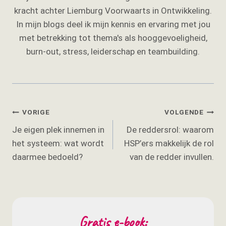
kracht achter Liemburg Voorwaarts in Ontwikkeling.
In mijn blogs deel ik mijn kennis en ervaring met jou
met betrekking tot thema's als hooggevoeligheid,
burn-out, stress, leiderschap en teambuilding.
Bericht
VORIGE
VOLGENDE
Je eigen plek innemen in
De reddersrol: waarom
navigatie
het systeem: wat wordt
HSP’ers makkelijk de rol
daarmee bedoeld?
van de redder invullen.
Gratis e-book: