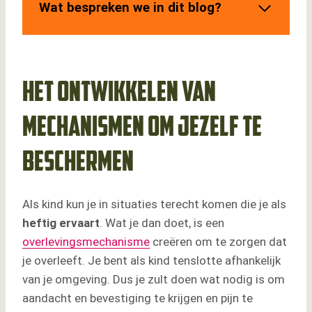
Wat bespreken we in dit blog?
Het ontwikkelen van mechanismen om jezelf
te beschermen
Wat zijn de basisbeginselen van de
Transactionele analyse
Het ontwikkelen van
Vier levensposities
De vier levensposities
mechanismen om jezelf te
Ik ben oke, jij bent oke
beschermen
Ik ben niet oke, jij bent wel oke
Ik ben oke, jij bent niet oke
Ik ben niet oke, jij bent niet oke
Als kind kun je in situaties terecht komen die je als
Ouder – Volwassen – Kind (ego posities)
heftig
ervaart
. Wat je dan doet, is een
Een voorbeeld:
overlevingsmechanisme
creëren om te zorgen dat
De ouderrol: hoe zit dit?
je overleeft. Je bent als kind tenslotte afhankelijk
De volwassenrol: hoe zit dit?
van je omgeving. Dus je zult doen wat nodig is om
De kindrol: hoe zit dit?
aandacht en bevestiging te krijgen en pijn te
De dramadriehoek: slachtoffer, aanklager en