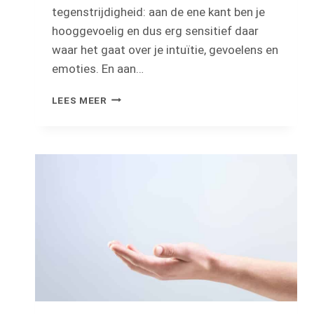
tegenstrijdigheid: aan de ene kant ben je
hooggevoelig en dus erg sensitief daar
waar het gaat over je intuïtie, gevoelens en
emoties. En aan…
HOE
LEES MEER
LEER
IK
OM
(WEER)
TE
VERTROUWEN
OP
MIJN
INTUITIE?