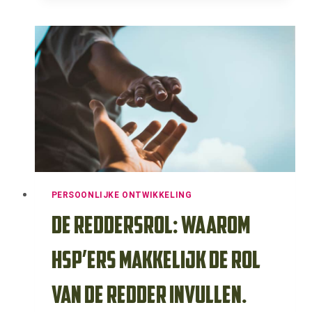
IN
EEN
FAMILIESYSTEEM:
HOE
ZIT
DIT?
PERSOONLIJKE ONTWIKKELING
De reddersrol: waarom
HSP’ers makkelijk de rol
van de redder invullen.