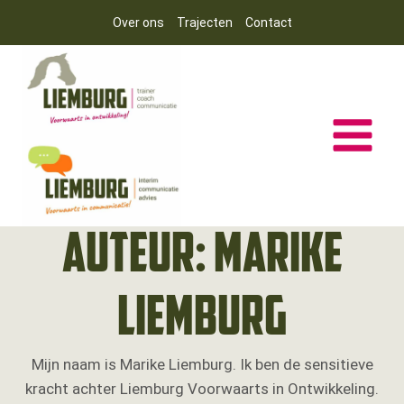
Doorgaan
Over ons
Trajecten
Contact
naar
inhoud
Auteur: Marike
Liemburg
Mijn naam is Marike Liemburg. Ik ben de sensitieve
kracht achter Liemburg Voorwaarts in Ontwikkeling.