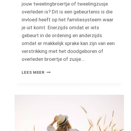
jouw tweelingbroertje of tweelingzusje
overleden is? Dit is een gebeurtenis is die
invloed heeft op het familiesysteem waar
je uit komt. Enerzijds omdat er iets
gebeurt in de ordening en anderzijds
omdat er makkelijk sprake kan zijn van een
verstrikking met het doodgeboren of
overleden broertje of zusje….
TWEELINGBROERTJE
LEES MEER
OF
ZUSJE
OVERLEDEN:
WAT
DOET
DIT
MET
HET
FAMILIESYSTEEM?