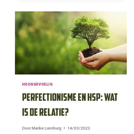
WAT
BETEKENT
DIT
VOOR
MIJ?
HOOGGEVOELIG
Perfectionisme en HSP: wat
is de relatie?
Door
Marike Liemburg
14/03/2023