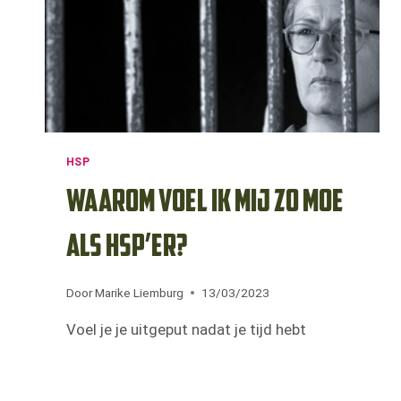
HSP
Waarom voel ik mij zo moe
als HSP’er?
Door
Marike Liemburg
13/03/2023
Voel je je uitgeput nadat je tijd hebt
doorgebracht met andere mensen? Ben je
overweldigd na een dag werken en loopt je