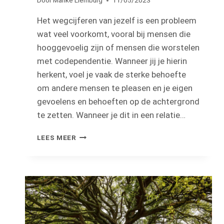
Door
Marike Liemburg
11/05/2023
Het wegcijferen van jezelf is een probleem
wat veel voorkomt, vooral bij mensen die
hooggevoelig zijn of mensen die worstelen
met codependentie. Wanneer jij je hierin
herkent, voel je vaak de sterke behoefte
om andere mensen te pleasen en je eigen
gevoelens en behoeften op de achtergrond
te zetten. Wanneer je dit in een relatie…
JEZELF
LEES MEER
WEGCIJFEREN
ALS
HSP’ER:
WAAROM
DOE
JE
DIT?