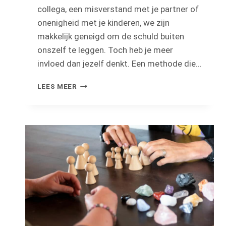
collega, een misverstand met je partner of
onenigheid met je kinderen, we zijn
makkelijk geneigd om de schuld buiten
onszelf te leggen. Toch heb je meer
invloed dan jezelf denkt. Een methode die…
DE
LEES MEER
TRANSACTIONELE
ANALYSE:
WAT
IS
HET
EN
HOE
WERKT
HET?