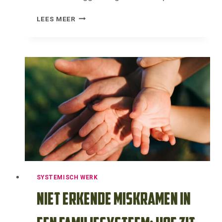
ZORG
LEES MEER
JIJ
ALTIJD
VOOR
ANDERE
MENSEN:
HOE
DOORBREEK
JE
DIT
PATROON?
SYSTEMISCH WERK
Niet erkende miskramen in