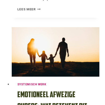
JE
LEES MEER
EIGEN
PLEK
INNEMEN
IN
HET
SYSTEEM:
WAT
WORDT
DAARMEE
BEDOELD?
SYSTEMISCH WERK
Emotioneel afwezige