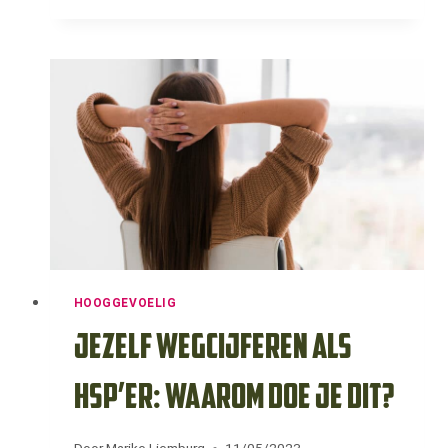
NARCISME:
WAAROM
JE
ALS
HSP’ER
VATBAARDER
BENT
VOOR
EEN
NARCIST
HOOGGEVOELIG
Jezelf wegcijferen als
HSP’er: waarom doe je dit?