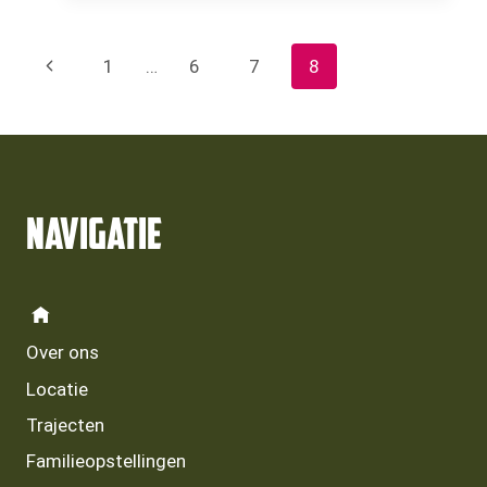
ANDERS
DAN
Paginanavigatie
Vorige
1
…
6
7
8
ANDEREN
pagina
Navigatie
Over ons
Locatie
Trajecten
Familieopstellingen