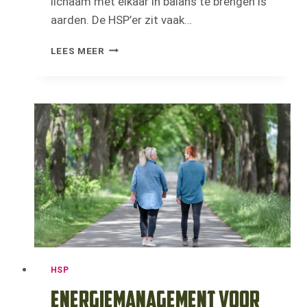
lichaam met elkaar in balans te brengen is
aarden. De HSP’er zit vaak…
HOE
LEES MEER
PAS
IK
LICHAAMSBEWUSTZIJN
TOE
IN
DE
PRAKTIJK?
HSP
Energiemanagement voor