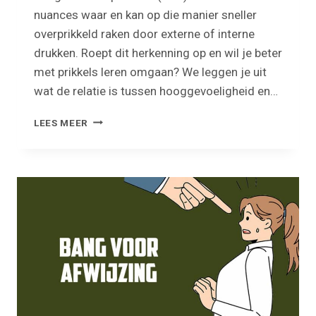
nuances waar en kan op die manier sneller
overprikkeld raken door externe of interne
drukken. Roept dit herkenning op en wil je beter
met prikkels leren omgaan? We leggen je uit
wat de relatie is tussen hooggevoeligheid en…
OVERPRIKKELING
LEES MEER
BIJ
HSP-
ERS:
HOE
VIND
JE
DE
JUISTE
BALANS