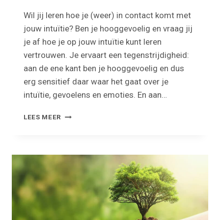
Wil jij leren hoe je (weer) in contact komt met
jouw intuïtie? Ben je hooggevoelig en vraag jij
je af hoe je op jouw intuïtie kunt leren
vertrouwen. Je ervaart een tegenstrijdigheid:
aan de ene kant ben je hooggevoelig en dus
erg sensitief daar waar het gaat over je
intuïtie, gevoelens en emoties. En aan…
HOE
LEES MEER
LEER
IK
OM
(WEER)
TE
VERTROUWEN
OP
MIJN
INTUITIE?