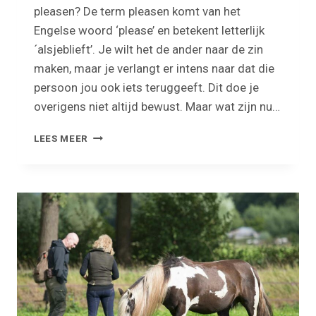
pleasen? De term pleasen komt van het
Engelse woord ‘please’ en betekent letterlijk
´alsjeblieft’. Je wilt het de ander naar de zin
maken, maar je verlangt er intens naar dat die
persoon jou ook iets teruggeeft. Dit doe je
overigens niet altijd bewust. Maar wat zijn nu…
WIL
LEES MEER
JE
ANDEREN
STEEDS
PLEASEN:
HOE
VOORKOM
JE
DIT?