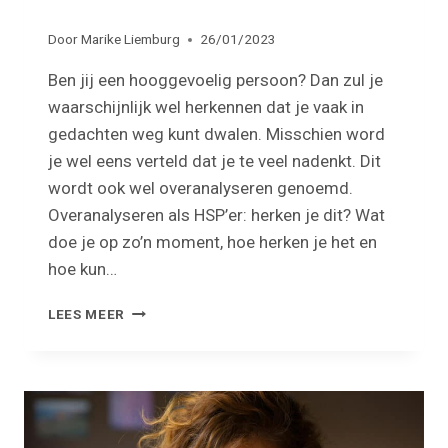
Door
Marike Liemburg
26/01/2023
Ben jij een hooggevoelig persoon? Dan zul je
waarschijnlijk wel herkennen dat je vaak in
gedachten weg kunt dwalen. Misschien word
je wel eens verteld dat je te veel nadenkt. Dit
wordt ook wel overanalyseren genoemd.
Overanalyseren als HSP’er: herken je dit? Wat
doe je op zo’n moment, hoe herken je het en
hoe kun…
OVERANALYSEREN
LEES MEER
ALS
HSP’ER:
HERKEN
JE
DIT?