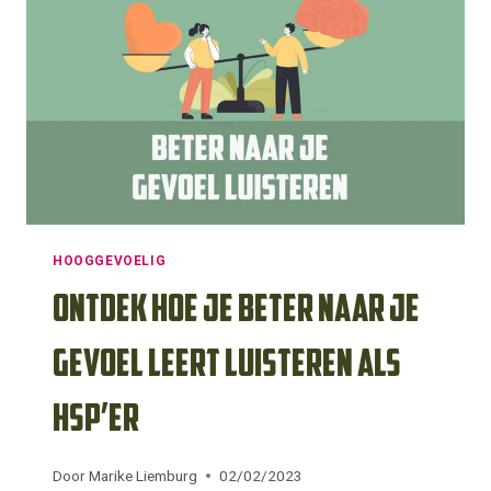
KEUZES
TE
MAKEN
OF
BESLISSINGEN
TE
NEMEN?
HOOGGEVOELIG
Ontdek hoe je beter naar je
gevoel leert luisteren als
HSP’er
Door
Marike Liemburg
02/02/2023