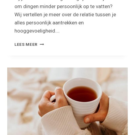
om dingen minder persoonlijk op te vatten?
Wij vertellen je meer over de relatie tussen je
alles persoonlijk aantrekken en
hooggevoeligheid….
WAAROM
LEES MEER
TREK
IK
MIJ
ALLES
ZO
PERSOONLIJK
AAN
ALS
HSP’ER?