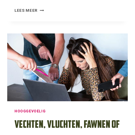
BETER
LEES MEER
VOOR
JEZELF
LEREN
ZORGEN
ALS
HSP’ER:
EEN
STAPPENPLAN
HOOGGEVOELIG
Vechten, vluchten, fawnen of