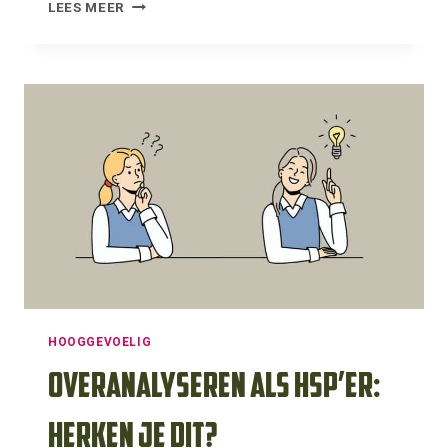
HOE
LEES MEER
GA
JE
ALS
HSP’ER
OM
MET
VERANDERINGEN?
HOOGGEVOELIG
Overanalyseren als HSP’er:
herken je dit?