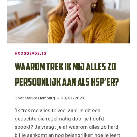
LUISTEREN
ALS
HSP’ER
HOOGGEVOELIG
Waarom trek ik mij alles zo
persoonlijk aan als HSP’er?
Door
Marike Liemburg
30/01/2023
‘Ik trek me alles te veel aan’. Is dit een
gedachte die regelmatig door je hoofd
spookt? Je vraagt je af waarom alles zo hard
bij je aankomt en nog belangrijker: hoe je leert