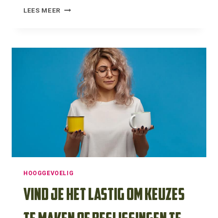
VECHTEN,
LEES MEER
VLUCHTEN,
FAWNEN
OF
BEVRIEZEN:
WELKE
OVERLEVINGSSTRATEGIE
HERKEN
JIJ?
HOOGGEVOELIG
Vind je het lastig om keuzes