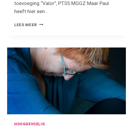
toevoeging “Valor”, PTSS MGGZ Maar Paul
heeft hier een…
MARIKE
LEES MEER
LIEMBURG,
INZET
PAARDENCOACH
BIJ
PTSS.
HOOGGEVOELIG