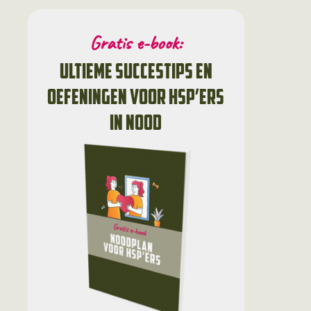
Gratis e-book:
ultieme succestips en
oefeningen voor HSP’ers
in nood