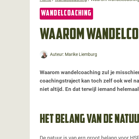
WANDELCOACHING
Waarom wandelco
Auteur:
Marike Liemburg
Waarom wandelcoaching zul je misschien
coachingstraject kan toch zelf ook wel n
niet altijd. En dat terwijl iemand helemaa
Het belang van de natu
De natuur is van erg groot belang voor H