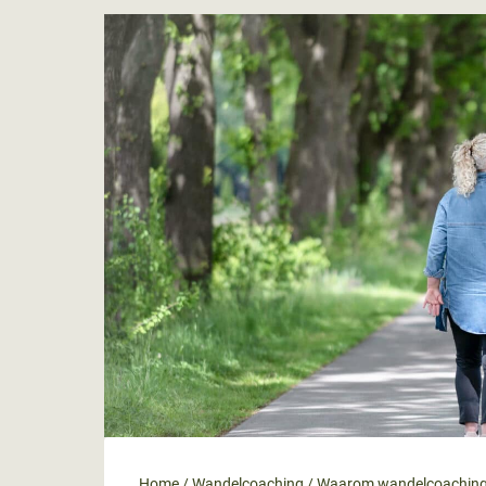
Home
/
Wandelcoaching
/
Waarom wandelcoachin