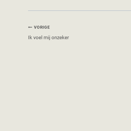
Bericht
VORIGE
Ik voel mij onzeker
navigatie