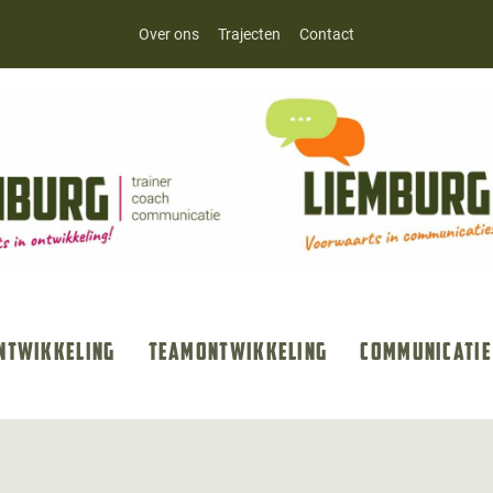
Over ons
Trajecten
Contact
ntwikkeling
Teamontwikkeling
Communicatie