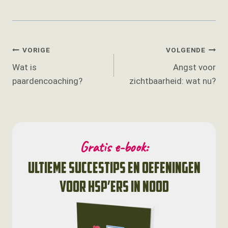
Bericht
VORIGE
VOLGENDE
Wat is
Angst voor
navigatie
paardencoaching?
zichtbaarheid: wat nu?
Gratis e-book:
ultieme succestips en oefeningen
voor HSP’ers in nood