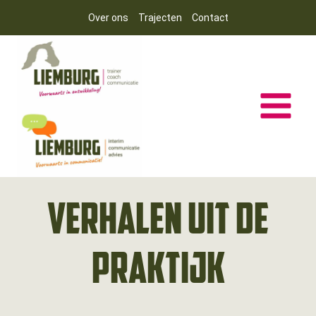
Doorgaan
Over ons
Trajecten
Contact
naar
inhoud
Verhalen uit de
praktijk