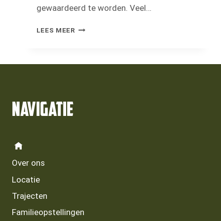
gewaardeerd te worden. Veel…
“VIND
LEES MEER
JE
HET
SPANNEND
OM
JE
KWETSBAAR
OP
Navigatie
TE
STELLEN?”
Over ons
Locatie
Trajecten
Familieopstellingen