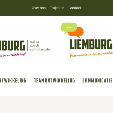
Over ons
Trajecten
Contact
ntwikkeling
Teamontwikkeling
Communicatie