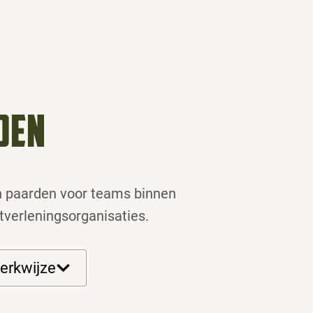
den
an paarden voor teams binnen
verleningsorganisaties.
erkwijze